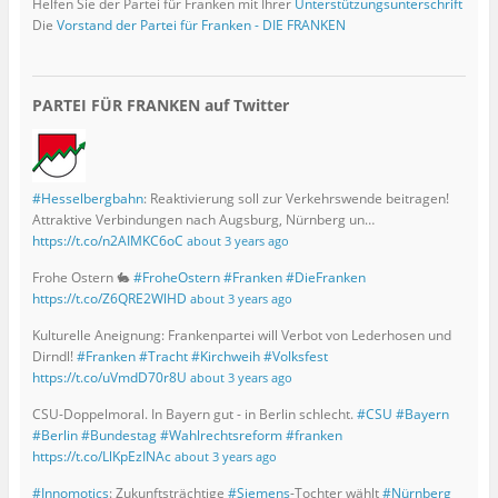
Helfen Sie der Partei für Franken mit Ihrer
Unterstützungsunterschrift
Die
Vorstand der Partei für Franken - DIE FRANKEN
PARTEI FÜR FRANKEN auf Twitter
#Hesselbergbahn
: Reaktivierung soll zur Verkehrswende beitragen!
Attraktive Verbindungen nach Augsburg, Nürnberg un…
https://t.co/n2AIMKC6oC
about 3 years ago
Frohe Ostern 🐇
#FroheOstern
#Franken
#DieFranken
https://t.co/Z6QRE2WlHD
about 3 years ago
Kulturelle Aneignung: Frankenpartei will Verbot von Lederhosen und
Dirndl!
#Franken
#Tracht
#Kirchweih
#Volksfest
https://t.co/uVmdD70r8U
about 3 years ago
CSU-Doppelmoral. In Bayern gut - in Berlin schlecht.
#CSU
#Bayern
#Berlin
#Bundestag
#Wahlrechtsreform
#franken
https://t.co/LlKpEzINAc
about 3 years ago
#Innomotics
: Zukunftsträchtige
#Siemens
-Tochter wählt
#Nürnberg