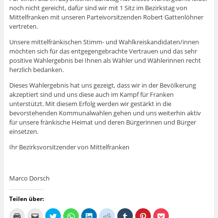
noch nicht gereicht, dafür sind wir mit 1 Sitz im Bezirkstag von
Mittelfranken mit unseren Parteivorsitzenden Robert Gattenlöhner
vertreten.
Unsere mittelfränkischen Stimm- und Wahlkreiskandidaten/innen
möchten sich für das entgegengebrachte Vertrauen und das sehr
positive Wahlergebnis bei Ihnen als Wähler und Wählerinnen recht
herzlich bedanken.
Dieses Wahlergebnis hat uns gezeigt, dass wir in der Bevölkerung
akzeptiert sind und uns diese auch im Kampf für Franken
unterstützt. Mit diesem Erfolg werden wir gestärkt in die
bevorstehenden Kommunalwahlen gehen und uns weiterhin aktiv
für unsere fränkische Heimat und deren Bürgerinnen und Bürger
einsetzen.
Ihr Bezirksvorsitzender von Mittelfranken
Marco Dorsch
Teilen über:
K
K
K
K
K
K
K
K
K