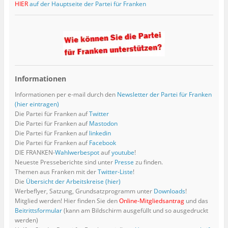
r
e
m
u
m
e
e
e
e
HIER
auf der Hauptseite der Partei für Franken
g
n
F
e
F
n
n
m
n
e
(
e
m
e
s
s
F
s
ö
W
n
F
n
t
t
e
t
f
i
s
e
s
e
e
n
e
f
r
t
n
t
r
r
s
r
n
d
e
s
e
g
g
t
g
e
i
r
t
r
e
e
e
e
t
n
g
e
g
ö
ö
r
ö
)
n
e
r
e
f
f
g
f
e
ö
g
ö
f
f
e
f
u
f
e
f
n
n
ö
n
e
f
ö
f
e
e
f
e
Informationen
m
n
f
n
t
t
f
t
F
e
f
e
)
)
n
)
e
t
n
t
e
Informationen per e-mail durch den
Newsletter der Partei für Franken
n
)
e
)
t
(hier eintragen)
s
t
)
t
)
Die Partei für Franken auf
Twitter
e
r
Die Partei für Franken auf
Mastodon
g
Die Partei für Franken auf
linkedin
e
ö
Die Partei für Franken auf
Facebook
f
DIE FRANKEN-
Wahlwerbespot
auf
youtube
!
f
n
Neueste Presseberichte sind unter
Presse
zu finden.
e
t
Themen aus Franken mit der
Twitter-Liste
!
)
Die
Übersicht der Arbeitskreise (hier)
Werbeflyer, Satzung, Grundsatzprogramm unter
Downloads
!
Mitglied werden! Hier finden Sie den
Online-Mitgliedsantrag
und das
Beitrittsformular
(kann am Bildschirm ausgefüllt und so ausgedruckt
werden)