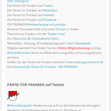
(hier eintragen)
Die Partei für Franken auf
Twitter
Die Partei für Franken auf
Mastodon
Die Partei für Franken auf
linkedin
Die Partei für Franken auf
Facebook
DIE FRANKEN-
Wahlwerbespot
auf
youtube
!
Neueste Presseberichte sind unter
Presse
zu finden.
Themen aus Franken mit der
Twitter-Liste
!
Die
Übersicht der Arbeitskreise (hier)
Werbeflyer, Satzung, Grundsatzprogramm unter
Downloads
!
Mitglied werden! Hier finden Sie den
Online-Mitgliedsantrag
und das
Beitrittsformular
(kann am Bildschirm ausgefüllt und so ausgedruckt
werden)
Helfen Sie der Partei für Franken mit Ihrer
Unterstützungsunterschrift
Die
Vorstand der Partei für Franken - DIE FRANKEN
PARTEI FÜR FRANKEN auf Twitter
#Hesselbergbahn
: Reaktivierung soll zur Verkehrswende beitragen!
Attraktive Verbindungen nach Augsburg, Nürnberg un…