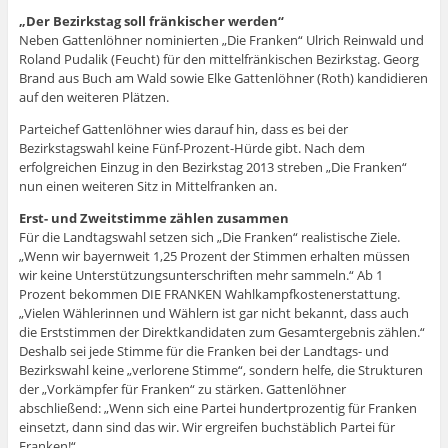
„Der Bezirkstag soll fränkischer werden“
Neben Gattenlöhner nominierten „Die Franken“ Ulrich Reinwald und
Roland Pudalik (Feucht) für den mittelfränkischen Bezirkstag. Georg
Brand aus Buch am Wald sowie Elke Gattenlöhner (Roth) kandidieren
auf den weiteren Plätzen.
Parteichef Gattenlöhner wies darauf hin, dass es bei der
Bezirkstagswahl keine Fünf-Prozent-Hürde gibt. Nach dem
erfolgreichen Einzug in den Bezirkstag 2013 streben „Die Franken“
nun einen weiteren Sitz in Mittelfranken an.
Erst- und Zweitstimme zählen zusammen
Für die Landtagswahl setzen sich „Die Franken“ realistische Ziele.
„Wenn wir bayernweit 1,25 Prozent der Stimmen erhalten müssen
wir keine Unterstützungsunterschriften mehr sammeln.“ Ab 1
Prozent bekommen DIE FRANKEN Wahlkampfkostenerstattung.
„Vielen Wählerinnen und Wählern ist gar nicht bekannt, dass auch
die Erststimmen der Direktkandidaten zum Gesamtergebnis zählen.“
Deshalb sei jede Stimme für die Franken bei der Landtags- und
Bezirkswahl keine „verlorene Stimme“, sondern helfe, die Strukturen
der „Vorkämpfer für Franken“ zu stärken. Gattenlöhner
abschließend: „Wenn sich eine Partei hundertprozentig für Franken
einsetzt, dann sind das wir. Wir ergreifen buchstäblich Partei für
Franken!“