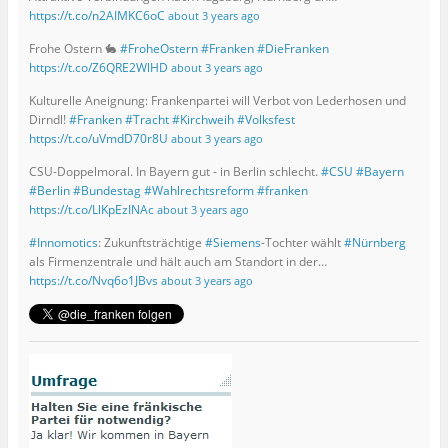
https://t.co/n2AIMKC6oC
about 3 years ago
Frohe Ostern 🐇
#FroheOstern
#Franken
#DieFranken
https://t.co/Z6QRE2WlHD
about 3 years ago
Kulturelle Aneignung: Frankenpartei will Verbot von Lederhosen und
Dirndl!
#Franken
#Tracht
#Kirchweih
#Volksfest
https://t.co/uVmdD70r8U
about 3 years ago
CSU-Doppelmoral. In Bayern gut - in Berlin schlecht.
#CSU
#Bayern
#Berlin
#Bundestag
#Wahlrechtsreform
#franken
https://t.co/LlKpEzINAc
about 3 years ago
#Innomotics
: Zukunftsträchtige
#Siemens
-Tochter wählt
#Nürnberg
als Firmenzentrale und hält auch am Standort in der…
https://t.co/Nvq6o1JBvs
about 3 years ago