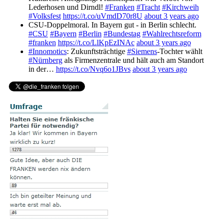
Lederhosen und Dirndl!
#Franken
#Tracht
#Kirchweih
#Volksfest
https://t.co/uVmdD70r8U
about 3 years ago
CSU-Doppelmoral. In Bayern gut - in Berlin schlecht.
#CSU
#Bayern
#Berlin
#Bundestag
#Wahlrechtsreform
#franken
https://t.co/LlKpEzINAc
about 3 years ago
#Innomotics
: Zukunftsträchtige
#Siemens
-Tochter wählt
#Nürnberg
als Firmenzentrale und hält auch am Standort
in der…
https://t.co/Nvq6o1JBvs
about 3 years ago