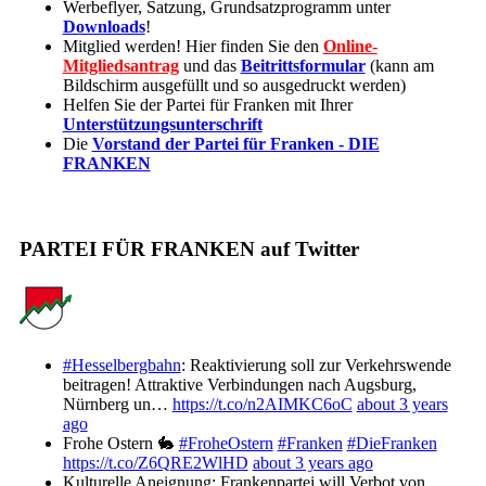
Werbeflyer, Satzung, Grundsatzprogramm unter
Downloads
!
Mitglied werden! Hier finden Sie den
Online-
Mitgliedsantrag
und das
Beitrittsformular
(kann am
Bildschirm ausgefüllt und so ausgedruckt werden)
Helfen Sie der Partei für Franken mit Ihrer
Unterstützungsunterschrift
Die
Vorstand der Partei für Franken - DIE
FRANKEN
PARTEI FÜR FRANKEN auf Twitter
#Hesselbergbahn
: Reaktivierung soll zur Verkehrswende
beitragen! Attraktive Verbindungen nach Augsburg,
Nürnberg un…
https://t.co/n2AIMKC6oC
about 3 years
ago
Frohe Ostern 🐇
#FroheOstern
#Franken
#DieFranken
https://t.co/Z6QRE2WlHD
about 3 years ago
Kulturelle Aneignung: Frankenpartei will Verbot von