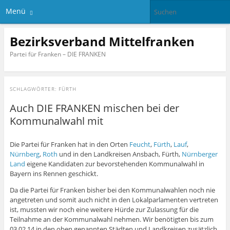
Menü
Bezirksverband Mittelfranken
Partei für Franken – DIE FRANKEN
SCHLAGWÖRTER:
FÜRTH
Auch DIE FRANKEN mischen bei der
Kommunalwahl mit
Die Partei für Franken hat in den Orten
Feucht
,
Fürth
,
Lauf
,
Nürnberg
,
Roth
und in den Landkreisen Ansbach, Fürth,
Nürnberger
Land
eigene Kandidaten zur bevorstehenden Kommunalwahl in
Bayern ins Rennen geschickt.
Da die Partei für Franken bisher bei den Kommunalwahlen noch nie
angetreten und somit auch nicht in den Lokalparlamenten vertreten
ist, mussten wir noch eine weitere Hürde zur Zulassung für die
Teilnahme an der Kommunalwahl nehmen. Wir benötigten bis zum
03.02.14 in den oben genannten Städten und Landkreisen zusätzlich