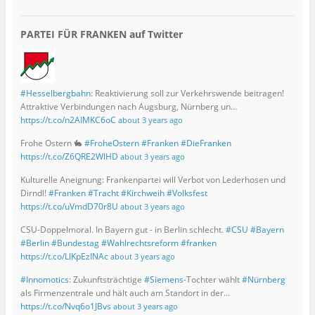
PARTEI FÜR FRANKEN auf Twitter
#Hesselbergbahn
: Reaktivierung soll zur Verkehrswende beitragen!
Attraktive Verbindungen nach Augsburg, Nürnberg un…
https://t.co/n2AIMKC6oC
about 3 years ago
Frohe Ostern 🐇
#FroheOstern
#Franken
#DieFranken
https://t.co/Z6QRE2WlHD
about 3 years ago
Kulturelle Aneignung: Frankenpartei will Verbot von Lederhosen und
Dirndl!
#Franken
#Tracht
#Kirchweih
#Volksfest
https://t.co/uVmdD70r8U
about 3 years ago
CSU-Doppelmoral. In Bayern gut - in Berlin schlecht.
#CSU
#Bayern
#Berlin
#Bundestag
#Wahlrechtsreform
#franken
https://t.co/LlKpEzINAc
about 3 years ago
#Innomotics
: Zukunftsträchtige
#Siemens
-Tochter wählt
#Nürnberg
als Firmenzentrale und hält auch am Standort in der…
https://t.co/Nvq6o1JBvs
about 3 years ago