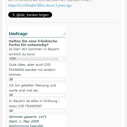
https://t.co/Nvq6o1JBvs
about 3 years ago