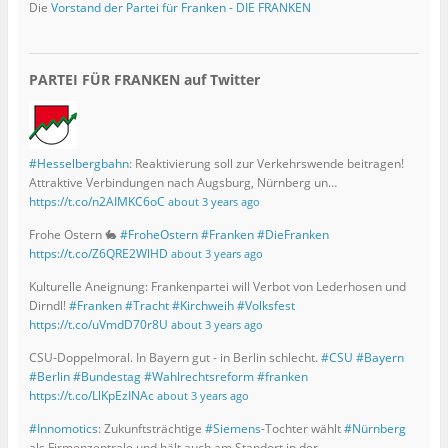
Die
Vorstand der Partei für Franken - DIE FRANKEN
PARTEI FÜR FRANKEN auf Twitter
#Hesselbergbahn
: Reaktivierung soll zur Verkehrswende beitragen!
Attraktive Verbindungen nach Augsburg, Nürnberg un…
https://t.co/n2AIMKC6oC
about 3 years ago
Frohe Ostern 🐇
#FroheOstern
#Franken
#DieFranken
https://t.co/Z6QRE2WlHD
about 3 years ago
Kulturelle Aneignung: Frankenpartei will Verbot von Lederhosen und
Dirndl!
#Franken
#Tracht
#Kirchweih
#Volksfest
https://t.co/uVmdD70r8U
about 3 years ago
CSU-Doppelmoral. In Bayern gut - in Berlin schlecht.
#CSU
#Bayern
#Berlin
#Bundestag
#Wahlrechtsreform
#franken
https://t.co/LlKpEzINAc
about 3 years ago
#Innomotics
: Zukunftsträchtige
#Siemens
-Tochter wählt
#Nürnberg
als Firmenzentrale und hält auch am Standort in der…