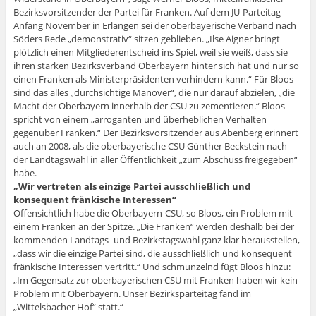
Bezirksvorsitzender der Partei für Franken. Auf dem JU-Parteitag
Anfang November in Erlangen sei der oberbayerische Verband nach
Söders Rede „demonstrativ“ sitzen geblieben. „Ilse Aigner bringt
plötzlich einen Mitgliederentscheid ins Spiel, weil sie weiß, dass sie
ihren starken Bezirksverband Oberbayern hinter sich hat und nur so
einen Franken als Ministerpräsidenten verhindern kann.“ Für Bloos
sind das alles „durchsichtige Manöver“, die nur darauf abzielen, „die
Macht der Oberbayern innerhalb der CSU zu zementieren.“ Bloos
spricht von einem „arroganten und überheblichen Verhalten
gegenüber Franken.“ Der Bezirksvorsitzender aus Abenberg erinnert
auch an 2008, als die oberbayerische CSU Günther Beckstein nach
der Landtagswahl in aller Öffentlichkeit „zum Abschuss freigegeben“
habe.
„Wir vertreten als einzige Partei ausschließlich und
konsequent fränkische Interessen“
Offensichtlich habe die Oberbayern-CSU, so Bloos, ein Problem mit
einem Franken an der Spitze. „Die Franken“ werden deshalb bei der
kommenden Landtags- und Bezirkstagswahl ganz klar herausstellen,
„dass wir die einzige Partei sind, die ausschließlich und konsequent
fränkische Interessen vertritt.“ Und schmunzelnd fügt Bloos hinzu:
„Im Gegensatz zur oberbayerischen CSU mit Franken haben wir kein
Problem mit Oberbayern. Unser Bezirksparteitag fand im
„Wittelsbacher Hof“ statt.“