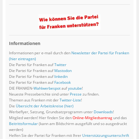
e
u
n
d
n
e
e
i
e
n
s
n
i
n
u
u
n
u
s
e
e
n
e
e
e
n
e
t
n
u
n
u
m
m
e
m
e
d
e
e
e
F
F
u
F
r
e
m
u
m
e
e
e
e
g
n
F
e
F
n
n
m
n
e
(
e
m
e
s
s
F
s
ö
W
n
F
n
t
t
e
t
f
i
s
e
s
e
e
n
e
f
r
t
n
t
r
r
s
r
Informationen
n
d
e
s
e
g
g
t
g
e
i
r
t
r
e
e
e
e
t
n
g
e
g
ö
ö
r
ö
Informationen per e-mail durch den
Newsletter der Partei für Franken
)
n
e
r
e
f
f
g
f
(hier eintragen)
e
ö
g
ö
f
f
e
f
u
f
e
f
n
n
ö
n
Die Partei für Franken auf
Twitter
e
f
ö
f
e
e
f
e
m
n
f
n
t
t
f
t
Die Partei für Franken auf
Mastodon
F
e
f
e
)
)
n
)
Die Partei für Franken auf
linkedin
e
t
n
t
e
n
)
e
)
t
Die Partei für Franken auf
Facebook
s
t
)
DIE FRANKEN-
Wahlwerbespot
auf
youtube
!
t
)
e
Neueste Presseberichte sind unter
Presse
zu finden.
r
g
Themen aus Franken mit der
Twitter-Liste
!
e
Die
Übersicht der Arbeitskreise (hier)
ö
f
Werbeflyer, Satzung, Grundsatzprogramm unter
Downloads
!
f
Mitglied werden! Hier finden Sie den
Online-Mitgliedsantrag
und das
n
e
Beitrittsformular
(kann am Bildschirm ausgefüllt und so ausgedruckt
t
werden)
)
Helfen Sie der Partei für Franken mit Ihrer
Unterstützungsunterschrift