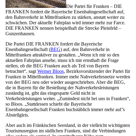
Die Partei für Franken – DIE
FRANKEN fordert die Bayerische Eisenbahngesellschaft auf,
den Bahnverkehr in Mittelfranken zu stärken, anstatt weiter zu
schwächen. Der aktuelle Fahrplan wird immer mehr zur Farce.
DIE FRANKEN nennen beispielhaft die Strecke Pleinfeld –
Gunzenhausen.
Die Partei DIE FRANKEN fordert die Bayerische
Eisenbahngesellschaft (
BEG
) auf, den Bahnverkehr in
Mittelfranken attraktiver zu gestalten. „Wenn ich mir so den
aktuellen Fahrplan ansehe, muss ich mir ernsthaft die Frage
stellen, ob die BEG Franken auch als Teil von Bayern
betrachtet“, sagt
Werner Bloos
, Bezirksvorsitzender der Partei für
Franken in Mittelfranken. Immer mehr Nahverkehrsnetze werden
von der BEG neu oder wieder ausgeschrieben. Aber die BEG,
die in Bayern für die Bestellung der Nahverkehrsleistungen
zuständig ist, gibt das eingesparte Geld nicht in
Verkehrsleistungen weiter. „Zumindest nicht bei uns in Franken“,
so Bloos. „Stattdessen schiebt die Bayerische
Eisenbahngesellschaft Franken buchstäblich immer mehr auf’s
Abstellgleis.
Aber auch im Fränkischen Seenland, in der vielleicht wichtigsten
Tourismusregion im südlichen Franken, sind die Verbindungen