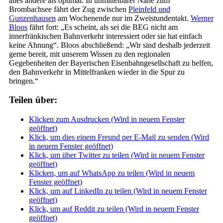
alles andere als optimal. In unmittelbarer Nähe zum
Brombachsee fährt der Zug zwischen
Pleinfeld und
Gunzenhausen
am Wochenende nur im Zweistundentakt.
Werner
Bloos
fährt fort: „Es scheint, als sei die BEG nicht am
innerfränkischen Bahnverkehr interessiert oder sie hat einfach
keine Ahnung“. Bloos abschließend: „Wir sind deshalb jederzeit
gerne bereit, mit unserem Wissen zu den regionalen
Gegebenheiten der Bayerischen Eisenbahngesellschaft zu helfen,
den Bahnverkehr in Mittelfranken wieder in die Spur zu
bringen.“
Teilen über:
Klicken zum Ausdrucken (Wird in neuem Fenster
geöffnet)
Klick, um dies einem Freund per E-Mail zu senden (Wird
in neuem Fenster geöffnet)
Klick, um über Twitter zu teilen (Wird in neuem Fenster
geöffnet)
Klicken, um auf WhatsApp zu teilen (Wird in neuem
Fenster geöffnet)
Klick, um auf LinkedIn zu teilen (Wird in neuem Fenster
geöffnet)
Klick, um auf Reddit zu teilen (Wird in neuem Fenster
geöffnet)