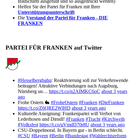
Bildschirm ausgefüllt und so ausgedruckt werden)
Helfen Sie der Partei für Franken mit Ihrer
Unterstützungsunterschrift
Die
Vorstand der Partei für Franken - DIE
FRANKEN
PARTEI FÜR FRANKEN auf Twitter
#Hesselbergbahn
: Reaktivierung soll zur Verkehrswende
beitragen! Attraktive Verbindungen nach Augsburg,
Nürnberg un…
https://t.co/n2AIMKC6oC
about 3 years
ago
Frohe Ostern 🐇
#FroheOstern
#Franken
#DieFranken
https://t.co/Z6QRE2WlHD
about 3 years ago
Kulturelle Aneignung: Frankenpartei will Verbot von
Lederhosen und Dirndl!
#Franken
#Tracht
#Kirchweih
#Volksfest
https://t.co/uVmdD70r8U
about 3 years ago
CSU-Doppelmoral. In Bayern gut - in Berlin schlecht.
#CSU
#Bayern
#Berlin
#Bundestag
#Wahlrechtsreform