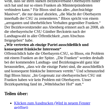
weiß, dass sie ihren starken Bezirksverband Oberbayern hinter
sich hat und nur so einen Franken als Ministerpräsidenten
verhindern kann.“ Für Bloos sind das alles „durchsichtige
Manöver“, die nur darauf abzielen, „die Macht der Oberbayern
innerhalb der CSU zu zementieren.“ Bloos spricht von einem
„arroganten und überheblichen Verhalten gegenüber Franken.“
Der Bezirksvorsitzender aus Abenberg erinnert auch an 2008, als
die oberbayerische CSU Günther Beckstein nach der
Landtagswahl in aller Öffentlichkeit „zum Abschuss
freigegeben“ habe.
„Wir vertreten als einzige Partei ausschließlich und
konsequent fränkische Interessen“
Offensichtlich habe die Oberbayern-CSU, so Bloos, ein Problem
mit einem Franken an der Spitze. „Die Franken“ werden deshalb
bei der kommenden Landtags- und Bezirkstagswahl ganz klar
herausstellen, „dass wir die einzige Partei sind, die ausschließlich
und konsequent fränkische Interessen vertritt.“ Und schmunzelnd
fügt Bloos hinzu: „Im Gegensatz zur oberbayerischen CSU mit
Franken haben wir kein Problem mit Oberbayern. Unser
Bezirksparteitag fand im „Wittelsbacher Hof“ statt.“
Teilen über:
Klicken zum Ausdrucken (Wird in neuem Fenster
geöffnet)