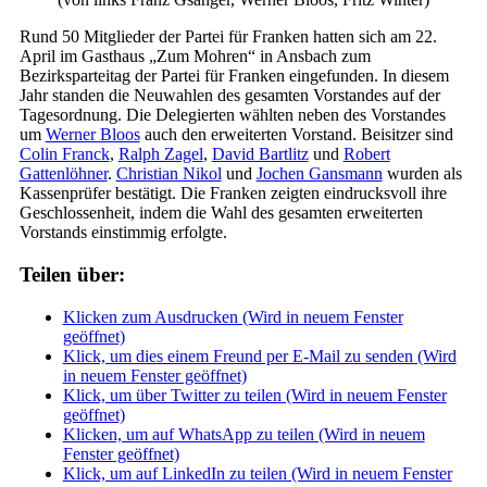
Rund 50 Mitglieder der Partei für Franken hatten sich am 22.
April im Gasthaus „Zum Mohren“ in Ansbach zum
Bezirksparteitag der Partei für Franken eingefunden. In diesem
Jahr standen die Neuwahlen des gesamten Vorstandes auf der
Tagesordnung. Die Delegierten wählten neben des Vorstandes
um
Werner Bloos
auch den erweiterten Vorstand. Beisitzer sind
Colin Franck
,
Ralph Zagel
,
David Bartlitz
und
Robert
Gattenlöhner
.
Christian Nikol
und
Jochen Gansmann
wurden als
Kassenprüfer bestätigt. Die Franken zeigten eindrucksvoll ihre
Geschlossenheit, indem die Wahl des gesamten erweiterten
Vorstands einstimmig erfolgte.
Teilen über:
Klicken zum Ausdrucken (Wird in neuem Fenster
geöffnet)
Klick, um dies einem Freund per E-Mail zu senden (Wird
in neuem Fenster geöffnet)
Klick, um über Twitter zu teilen (Wird in neuem Fenster
geöffnet)
Klicken, um auf WhatsApp zu teilen (Wird in neuem
Fenster geöffnet)
Klick, um auf LinkedIn zu teilen (Wird in neuem Fenster