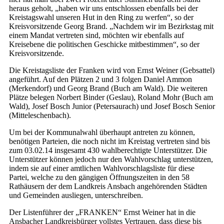
heraus geholt, „haben wir uns entschlossen ebenfalls bei der
Kreistagswahl unseren Hut in den Ring zu werfen“, so der
Kreisvorsitzende Georg Brand. „Nachdem wir im Bezirkstag mit
einem Mandat vertreten sind, möchten wir ebenfalls auf
Kreisebene die politischen Geschicke mitbestimmen“, so der
Kreisvorsitzende.
Die Kreistagsliste der Franken wird von Ernst Weiner (Gebsattel)
angeführt. Auf den Plätzen 2 und 3 folgen Daniel Ammon
(Merkendorf) und Georg Brand (Buch am Wald). Die weiteren
Plätze belegen Norbert Binder (Geslau), Roland Mohr (Buch am
Wald), Josef Bosch Junior (Petersaurach) und Josef Bosch Senior
(Mitteleschenbach).
Um bei der Kommunalwahl überhaupt antreten zu können,
benötigen Parteien, die noch nicht im Kreistag vertreten sind bis
zum 03.02.14 insgesamt 430 wahlberechtigte Unterstützer. Die
Unterstützer können jedoch nur den Wahlvorschlag unterstützen,
indem sie auf einer amtlichen Wahlvorschlagsliste für diese
Partei, welche zu den gängigen Öffnungszeiten in den 58
Rathäusern der dem Landkreis Ansbach angehörenden Städten
und Gemeinden ausliegen, unterschreiben.
Der Listenführer der „FRANKEN“ Ernst Weiner hat in die
Ansbacher Landkreisbürger vollstes Vertrauen, dass diese bis