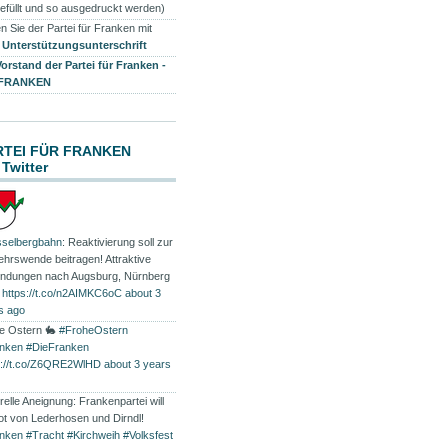
efüllt und so ausgedruckt werden)
n Sie der Partei für Franken mit
r
Unterstützungsunterschrift
Vorstand der Partei für Franken -
 FRANKEN
RTEI FÜR FRANKEN
 Twitter
selbergbahn
: Reaktivierung soll zur
ehrswende beitragen! Attraktive
indungen nach Augsburg, Nürnberg
…
https://t.co/n2AIMKC6oC
about 3
s ago
e Ostern 🐇
#FroheOstern
nken
#DieFranken
s://t.co/Z6QRE2WlHD
about 3 years
relle Aneignung: Frankenpartei will
ot von Lederhosen und Dirndl!
nken
#Tracht
#Kirchweih
#Volksfest