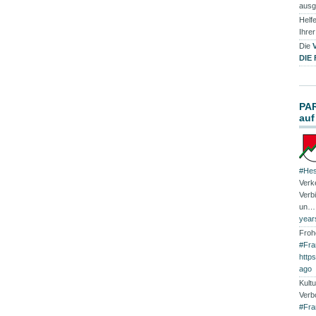
ausg
Helfe
Ihre
Die
DIE
PA
auf
#Hes
Verk
Verb
un
year
Froh
#Fra
http
ago
Kultu
Verb
#Fra