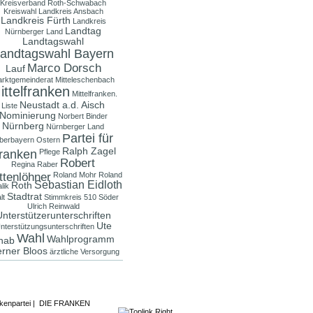
Kreisverband Roth-Schwabach
Kreiswahl
Landkreis Ansbach
Landkreis Fürth
Landkreis
Landtag
Nürnberger Land
Landtagswahl
andtagswahl Bayern
Marco Dorsch
Lauf
rktgemeinderat
Mitteleschenbach
ittelfranken
Mittelfranken.
Neustadt a.d. Aisch
Liste
Nominierung
Norbert Binder
Nürnberg
Nürnberger Land
Partei für
berbayern
Ostern
Ralph Zagel
ranken
Pflege
Robert
Regina Raber
ttenlöhner
Roland Mohr
Roland
Sebastian Eidloth
Roth
lik
Stadtrat
lt
Stimmkreis 510
Söder
Ulrich Reinwald
nterstützerunterschriften
Ute
nterstützungsunterschriften
Wahl
Wahlprogramm
nab
rner Bloos
ärztliche Versorgung
kenpartei
|
DIE FRANKEN