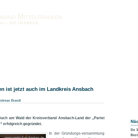
rband Mittelfranken
nken – DIE FRANKEN
nken vor Ort
Impressum
Datenschutzerklärung
Downloads
band OFR
Bezirksverband UFR
en ist jetzt auch im Landkreis Ansbach
ndreas Brandl
Buch am Wald der Kreisverband Ansbach-Land der „Partei
Näc
 erfolgreich gegründet.
Do 3
In der Gründungs-versammlung
Bezi