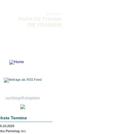
Hauptseite
Partei für Franken
DIE FRANKEN
hste Termine
0.10.2025
rks-Parteitag
des