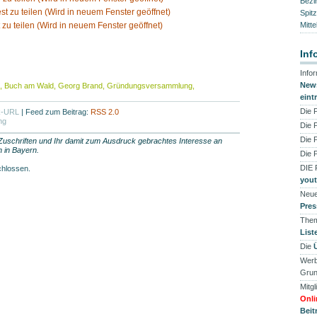
Bezi
est zu teilen (Wird in neuem Fenster geöffnet)
Spit
 zu teilen (Wird in neuem Fenster geöffnet)
Mitte
Inf
Info
News
,
Buch am Wald
,
Georg Brand
,
Gründungsversammlung
,
eint
Die 
k-URL
|
Feed zum Beitrag:
RSS 2.0
ng
Die 
Die 
 Zuschriften und Ihr damit zum Ausdruck gebrachtes Interesse an
 in Bayern.
Die 
DIE
chlossen.
you
Neue
Pres
Them
List
Die
Werb
Grun
Mitgl
Onli
Beit