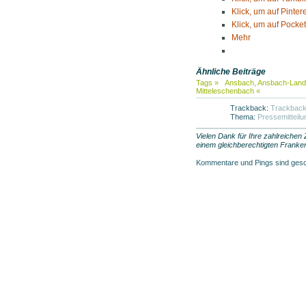
Klick, um auf Pinter
Klick, um auf Pocket
Mehr
Ähnliche Beiträge
Tags »
Ansbach
,
Ansbach-Land
Mitteleschenbach
«
Trackback:
Trackbac
Thema:
Pressemitteilu
Vielen Dank für Ihre zahlreichen
einem gleichberechtigten Franken
Kommentare und Pings sind ges