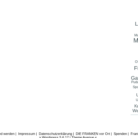
L
Ma
M
O
F
Ga
Puda
Spa
U
U
K
We
ied werden
|
Impressum
|
Datenschutzerklärung
|
DIE FRANKEN vor Ort
|
Spenden
|
Fran
»
Wordpress 5.6.17
|
Theme Avenue
«