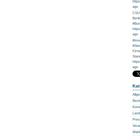
http
ago
CSU-
Berl
#Bun
http
ago
#Inn
#Sie
Firm
Stan
http
ago
Kat
Allg
Bezi
Kom
Land
Pres
Vera
Wahl