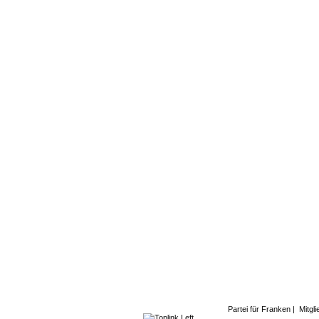
Partei für Franken
|
Mitgl