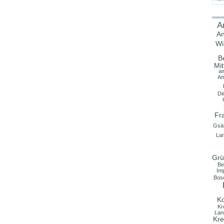
A
An
Wi
B
Mit
a
A
Di
Fr
Gsä
La
Grü
Be
Im
Bos
K
Kr
Lan
Kre