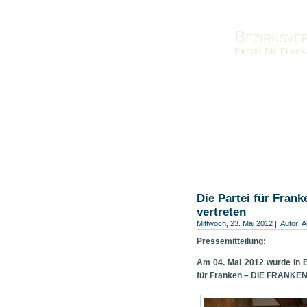
Bezirksve
Partei für Fra
Vorstand
Kontakt
Die Fra
Landesverband
Bezirksver
Die Partei für Frank
vertreten
Mittwoch, 23. Mai 2012 | Autor:
A
Pressemitteilung:
Am 04. Mai 2012 wurde in 
für Franken – DIE FRANKEN“