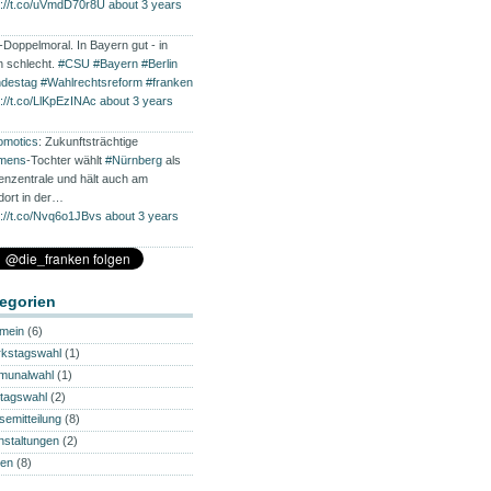
s://t.co/uVmdD70r8U
about 3 years
Doppelmoral. In Bayern gut - in
in schlecht.
#CSU
#Bayern
#Berlin
destag
#Wahlrechtsreform
#franken
s://t.co/LlKpEzINAc
about 3 years
omotics
: Zukunftsträchtige
mens
-Tochter wählt
#Nürnberg
als
enzentrale und hält auch am
dort in der…
s://t.co/Nvq6o1JBvs
about 3 years
egorien
emein
(6)
rkstagswahl
(1)
munalwahl
(1)
tagswahl
(2)
semitteilung
(8)
nstaltungen
(2)
en
(8)