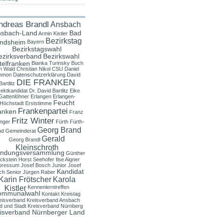
ndreas Brandl
Ansbach
sbach-Land
Bad
Armin Kistler
Bezirkstag
ndsheim
Bayern
Bezirkstagswahl
ezirksverband
Bezirkswahl
telfranken
Bianka Turinsky
Buch
m Wald
Christian Nikol
CSU
Daniel
mmon
Datenschutzerklärung
David
DIE FRANKEN
Bartlitz
rektkandidat
Dr. David Bartlitz
Elke
Gattenlöhner
Erlangen
Erlangen-
Feucht
Höchstadt
Erststimme
Frankenpartei
anken
Franz
Fritz Winter
nger
Fürth
Fürth-
Georg Brand
nd
Gemeinderat
Gerald
Georg Brandl
Kleinschroth
ndungsversammlung
Günther
ckstein
Horst Seehofer
Ilse Aigner
pressum
Josef Bosch Junior
Josef
Kandidat
ch Senior
Jürgen Raber
Karin Frötscher
Karola
Kistler
Kennenlerntreffen
ommunalwahl
Kontakt
Kreistag
eisverband
Kreisverband Ansbach
d und Stadt
Kreisverband Nürnberg
isverband Nürnberger Land