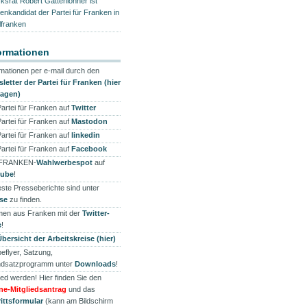
rksrat Robert Gattenlöhner ist
zenkandidat der Partei für Franken in
lfranken
ormationen
rmationen per e-mail durch den
letter der Partei für Franken (hier
ragen)
Partei für Franken auf
Twitter
Partei für Franken auf
Mastodon
Partei für Franken auf
linkedin
Partei für Franken auf
Facebook
 FRANKEN-
Wahlwerbespot
auf
tube
!
ste Presseberichte sind unter
se
zu finden.
en aus Franken mit der
Twitter-
e
!
Übersicht der Arbeitskreise (hier)
eflyer, Satzung,
dsatzprogramm unter
Downloads
!
ied werden! Hier finden Sie den
ne-Mitgliedsantrag
und das
rittsformular
(kann am Bildschirm