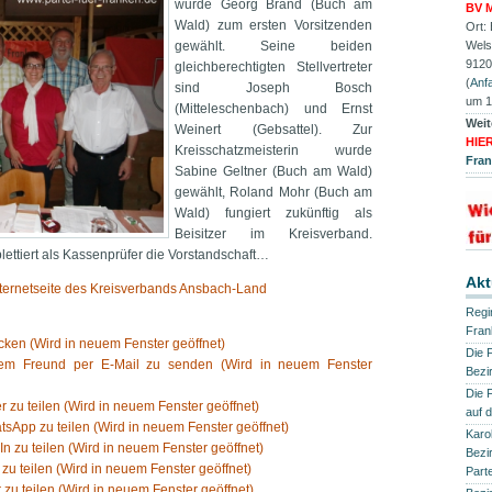
wurde Georg Brand (Buch am
BV M
Wald) zum ersten Vorsitzenden
Ort:
gewählt. Seine beiden
Wels
9120
gleichberechtigten Stellvertreter
(
Anfa
sind Joseph Bosch
um 1
(Mitteleschenbach) und Ernst
Weit
Weinert (Gebsattel). Zur
HIE
Kreisschatzmeisterin wurde
Fra
Sabine Geltner (Buch am Wald)
gewählt, Roland Mohr (Buch am
Wald) fungiert zukünftig als
Beisitzer im Kreisverband.
lettiert als Kassenprüfer die Vorstandschaft…
Akt
Internetseite des Kreisverbands Ansbach-Land
Regi
Fran
ken (Wird in neuem Fenster geöffnet)
Die 
nem Freund per E-Mail zu senden (Wird in neuem Fenster
Bezi
Die 
er zu teilen (Wird in neuem Fenster geöffnet)
auf 
tsApp zu teilen (Wird in neuem Fenster geöffnet)
Karol
In zu teilen (Wird in neuem Fenster geöffnet)
Bezi
 zu teilen (Wird in neuem Fenster geöffnet)
Part
 zu teilen (Wird in neuem Fenster geöffnet)