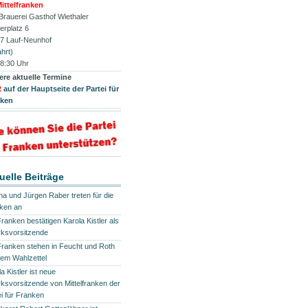
ittelfranken
 Brauerei Gasthof Wiethaler
erplatz 6
7 Lauf-Neunhof
hrt
)
8:30 Uhr
ere aktuelle Termine
R
auf der Hauptseite der Partei für
nken
uelle Beiträge
na und Jürgen Raber treten für die
ken an
Franken bestätigen Karola Kistler als
rksvorsitzende
Franken stehen in Feucht und Roth
dem Wahlzettel
a Kistler ist neue
rksvorsitzende von Mittelfranken der
ei für Franken