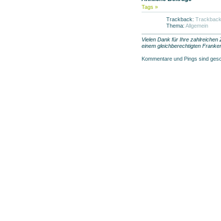
Tags »
Trackback:
Trackbac
Thema:
Allgemein
Vielen Dank für Ihre zahlreichen
einem gleichberechtigten Franken
Kommentare und Pings sind ges