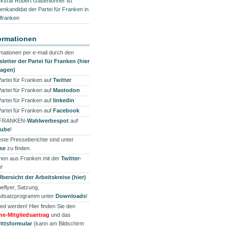
rksrat Robert Gattenlöhner ist
zenkandidat der Partei für Franken in
lfranken
ormationen
rmationen per e-mail durch den
letter der Partei für Franken (hier
ragen)
Partei für Franken auf
Twitter
Partei für Franken auf
Mastodon
Partei für Franken auf
linkedin
Partei für Franken auf
Facebook
 FRANKEN-
Wahlwerbespot
auf
tube
!
ste Presseberichte sind unter
se
zu finden.
en aus Franken mit der
Twitter-
e
!
Übersicht der Arbeitskreise (hier)
eflyer, Satzung,
dsatzprogramm unter
Downloads
!
ied werden! Hier finden Sie den
ne-Mitgliedsantrag
und das
rittsformular
(kann am Bildschirm