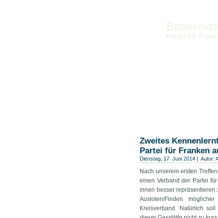
Bezirksve
Partei für Fra
Vorstand
Kontakt
Die Fra
Landesverband
Bezirksver
Zweites Kennenlernt
Partei für Franken 
Dienstag, 17. Juni 2014 | Autor:
Nach unserem ersten Treffen 
einen Verband der Partei fü
innen besser repräsentieren 
Ausloten/Finden möglich
Kreisverband. Natürlich sol
dieser Gasstätte nicht zu ku