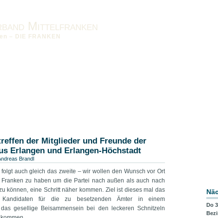
rband Mittelfranken
nken – DIE FRANKEN
nken vor Ort
Impressum
Datenschutzerklärung
Downloads
band OFR
Bezirksverband UFR
reffen der Mitglieder und Freunde der
aus Erlangen und Erlangen-Höchstadt
Andreas Brandl
folgt auch gleich das zweite – wir wollen den Wunsch vor Ort
r Franken zu haben um die Partei nach außen als auch nach
zu können, eine Schritt näher kommen. Ziel ist dieses mal das
Näc
er Kandidaten für die zu besetzenden Ämter in einem
Do 3
l das gesellige Beisammensein bei den leckeren Schnitzeln
Bezi
rz kommen.