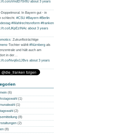
s://t.co/uVmdD70r8U
about 3 years
Doppelmoral. In Bayern gut - in
in schlecht.
#CSU
#Bayern
#Berlin
destag
#Wahlrechtsreform
#franken
s://t.co/LlKpEzINAc
about 3 years
omotics
: Zukunftsträchtige
mens
-Tochter wählt
#Nürnberg
als
enzentrale und hält auch am
dort in der…
s://t.co/Nvq6o1JBvs
about 3 years
egorien
emein
(6)
rkstagswahl
(1)
munalwahl
(1)
tagswahl
(2)
semitteilung
(8)
nstaltungen
(2)
en
(8)