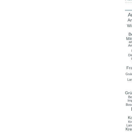
A
An
Wi
B
Mit
a
A
Di
Fr
Gsä
La
Grü
Be
Im
Bos
K
Kr
Lan
Kre