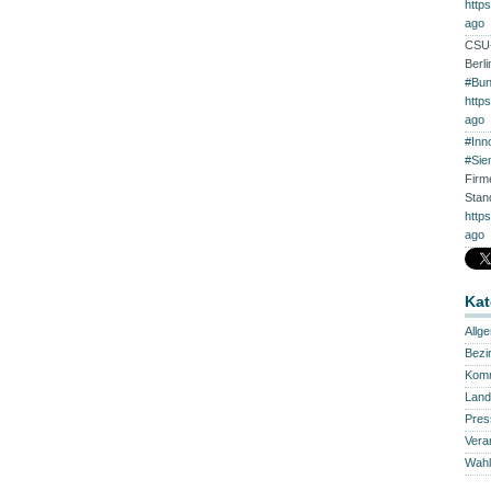
http
ago
CSU-
Berl
#Bun
http
ago
#Inn
#Sie
Firm
Stan
http
ago
Kat
Allg
Bezi
Kom
Land
Pres
Vera
Wahl