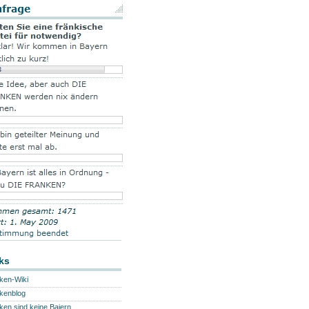
ks
ken-Wiki
kenblog
ken sind keine Baiern