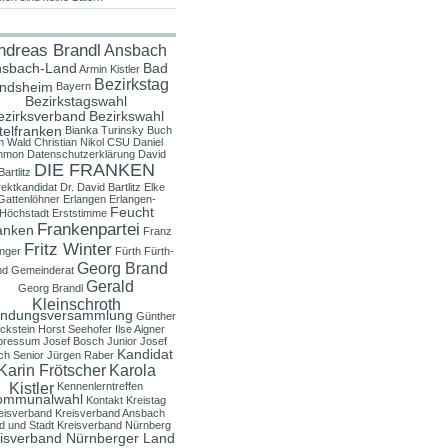
ndreas Brandl
Ansbach
sbach-Land
Bad
Armin Kistler
Bezirkstag
ndsheim
Bayern
Bezirkstagswahl
ezirksverband
Bezirkswahl
telfranken
Bianka Turinsky
Buch
m Wald
Christian Nikol
CSU
Daniel
mmon
Datenschutzerklärung
David
DIE FRANKEN
Bartlitz
rektkandidat
Dr. David Bartlitz
Elke
Gattenlöhner
Erlangen
Erlangen-
Feucht
Höchstadt
Erststimme
Frankenpartei
anken
Franz
Fritz Winter
nger
Fürth
Fürth-
Georg Brand
nd
Gemeinderat
Gerald
Georg Brandl
Kleinschroth
ndungsversammlung
Günther
ckstein
Horst Seehofer
Ilse Aigner
pressum
Josef Bosch Junior
Josef
Kandidat
ch Senior
Jürgen Raber
Karin Frötscher
Karola
Kistler
Kennenlerntreffen
ommunalwahl
Kontakt
Kreistag
eisverband
Kreisverband Ansbach
d und Stadt
Kreisverband Nürnberg
isverband Nürnberger Land