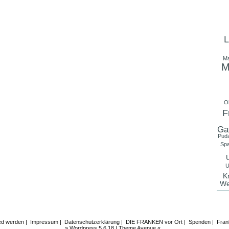
L
Ma
M
O
F
Ga
Puda
Spa
U
U
K
We
ied werden
|
Impressum
|
Datenschutzerklärung
|
DIE FRANKEN vor Ort
|
Spenden
|
Fran
»
Wordpress 5.6.18
|
Theme Avenue
«