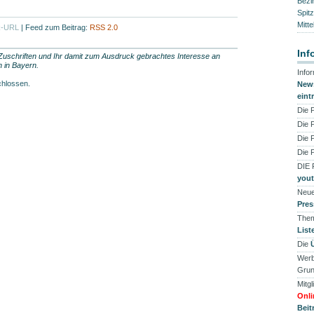
Bezi
Spit
Mitte
k-URL
|
Feed zum Beitrag:
RSS 2.0
Inf
 Zuschriften und Ihr damit zum Ausdruck gebrachtes Interesse an
 in Bayern.
Info
chlossen.
News
eint
Die 
Die 
Die 
Die 
DIE
you
Neue
Pres
Them
List
Die
Werb
Grun
Mitgl
Onli
Beit