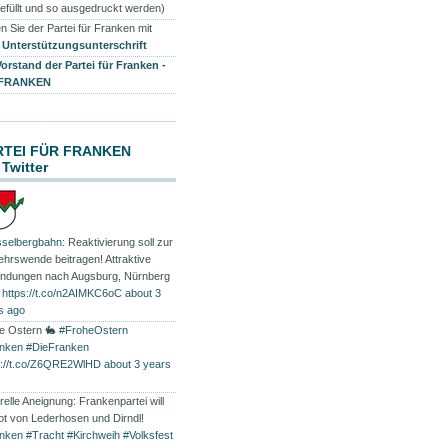
efüllt und so ausgedruckt werden)
n Sie der Partei für Franken mit
r
Unterstützungsunterschrift
Vorstand der Partei für Franken -
 FRANKEN
RTEI FÜR FRANKEN
 Twitter
selbergbahn
: Reaktivierung soll zur
ehrswende beitragen! Attraktive
indungen nach Augsburg, Nürnberg
…
https://t.co/n2AIMKC6oC
about 3
s ago
e Ostern 🐇
#FroheOstern
nken
#DieFranken
s://t.co/Z6QRE2WlHD
about 3 years
relle Aneignung: Frankenpartei will
ot von Lederhosen und Dirndl!
nken
#Tracht
#Kirchweih
#Volksfest