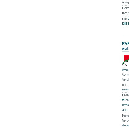
ausg
Helfe
Ihre
Die
DIE
PA
auf
#Hes
Verk
Verb
un
year
Froh
#Fra
http
ago
Kultu
Verb
#Fra