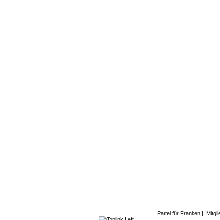
Partei für Franken
|
Mitgl