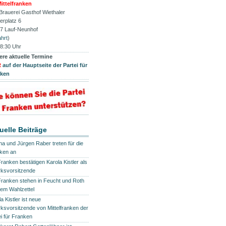
ittelfranken
 Brauerei Gasthof Wiethaler
erplatz 6
7 Lauf-Neunhof
hrt
)
8:30 Uhr
ere aktuelle Termine
R
auf der Hauptseite der Partei für
nken
uelle Beiträge
na und Jürgen Raber treten für die
ken an
Franken bestätigen Karola Kistler als
rksvorsitzende
Franken stehen in Feucht und Roth
dem Wahlzettel
a Kistler ist neue
rksvorsitzende von Mittelfranken der
ei für Franken