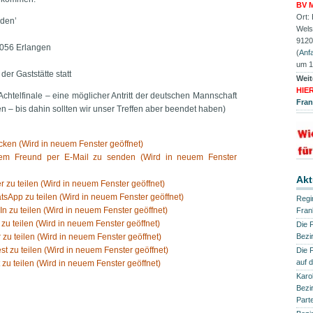
BV M
Ort:
nden’
Wels
9120
91056 Erlangen
(
Anfa
um 1
der Gaststätte statt
Weit
HIE
Achtelfinale – eine möglicher Antritt der deutschen Mannschaft
Fra
en – bis dahin sollten wir unser Treffen aber beendet haben)
ken (Wird in neuem Fenster geöffnet)
nem Freund per E-Mail zu senden (Wird in neuem Fenster
Akt
er zu teilen (Wird in neuem Fenster geöffnet)
tsApp zu teilen (Wird in neuem Fenster geöffnet)
Regi
In zu teilen (Wird in neuem Fenster geöffnet)
Fran
 zu teilen (Wird in neuem Fenster geöffnet)
Die 
 zu teilen (Wird in neuem Fenster geöffnet)
Bezi
est zu teilen (Wird in neuem Fenster geöffnet)
Die 
auf 
 zu teilen (Wird in neuem Fenster geöffnet)
Karol
Bezi
Part