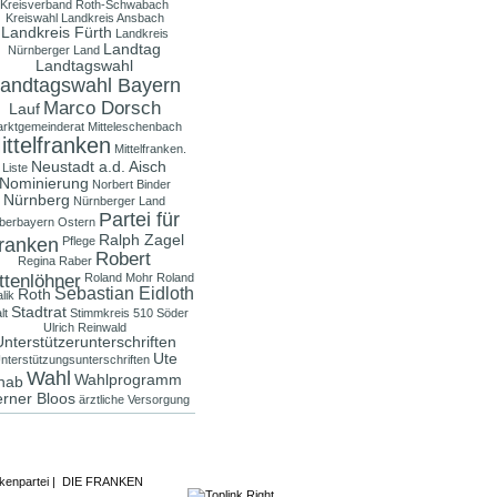
Kreisverband Roth-Schwabach
Kreiswahl
Landkreis Ansbach
Landkreis Fürth
Landkreis
Landtag
Nürnberger Land
Landtagswahl
andtagswahl Bayern
Marco Dorsch
Lauf
rktgemeinderat
Mitteleschenbach
ittelfranken
Mittelfranken.
Neustadt a.d. Aisch
Liste
Nominierung
Norbert Binder
Nürnberg
Nürnberger Land
Partei für
berbayern
Ostern
Ralph Zagel
ranken
Pflege
Robert
Regina Raber
ttenlöhner
Roland Mohr
Roland
Sebastian Eidloth
Roth
lik
Stadtrat
lt
Stimmkreis 510
Söder
Ulrich Reinwald
nterstützerunterschriften
Ute
nterstützungsunterschriften
Wahl
Wahlprogramm
nab
rner Bloos
ärztliche Versorgung
kenpartei
|
DIE FRANKEN